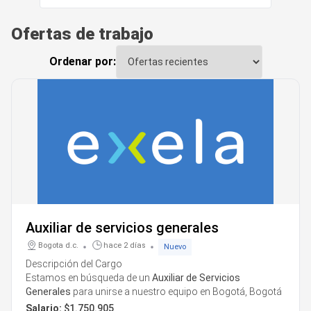
Ofertas de trabajo
Ordenar por:
Auxiliar de servicios generales
Bogota d.c.
hace 2 días
Nuevo
Descripción del Cargo
Estamos en búsqueda de un
Auxiliar de Servicios
Generales
para unirse a nuestro equipo en Bogotá, Bogotá
D.C. Si tienes una actitud proactiva y ganas de contribuir al
Salario:
$1.750.905